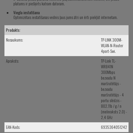
platums ir piešķirts katram datoram.
Viegla iestatīšana
Optimizētais iestatīšanas vednis ļaus jums ātri un ērti piekļūt internetam.
Produkts:
Nosaukums:
TP-LINK 300M-
WLAN-N-Router
4port-Swi.
Apraksts:
TP-Link TL-
WR841N
300Mbps
bezvadu N
maršrutētājs -
bezvadu
maršrutētājs - 4
portu slēdzis -
802.11b / g / n
(melnraksts 2.0) -
2,4 GHz
EAN-Kods:
6935364051242