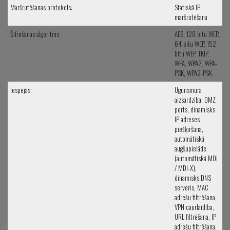
Maršrutēšanas protokols:
Statiskā IP
maršrutēšana
Šifrēšanas algoritms:
AES, 128 bitu WEP,
64 bitu WEP, 152
bitu WEP, TKIP,
WPA, WPA2, WPA-
PSK, WPA2-PSK
Iespējas:
Ugunsmūra
aizsardzība, DMZ
ports, dinamisks
IP adreses
piešķiršana,
automātiskā
augšupielāde
(automātiskā MDI
/ MDI-X),
dinamisks DNS
serveris, MAC
adrešu filtrēšana,
VPN caurlaidība,
URL filtrēšana, IP
adrešu filtrēšana,