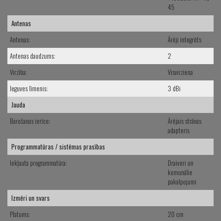
45
Antenas
Antenas:
Ārēji integrēts
Antenas daudzums:
2
Virzība:
Visvirziena
Ieguves līmenis:
3 dBi
Jauda
Barošanas ierīce:
Ārējais strāvas
adapteris
Programmatūras / sistēmas prasības
Iekļauta programmatūra:
Draiveri un
komunālie
pakalpojumi
Izmēri un svars
Platums:
20 cm