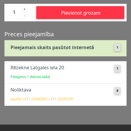
+
Pievienot grozam
-
Preces pieejamība
Pieejamais skaits pasūtot internetā
1
Rēzekne Latgales iela 20
1
Pieejams 1 dienas laikā
Noliktava
0
Jautāt +371 22040302 +371 22031797