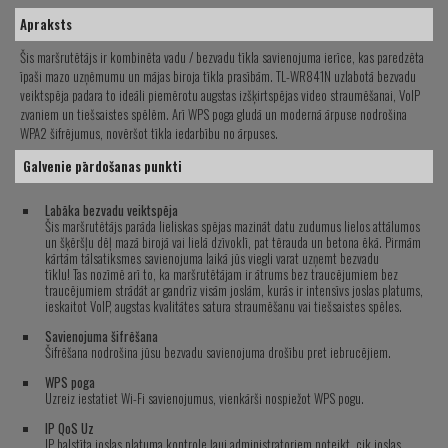
Apraksts
Šis maršrutētājs ir kombinēta vadu / bezvadu tīkla savienojuma ierīce, kas paredzēta
īpaši mazo uzņēmumu un mājas biroja tīkla prasībām.
TL-WR841N uzlabotā bezvadu
veiktspēja padara to ideāli piemērotu augstas izšķirtspējas video straumēšanai, VoIP
zvaniem un tiešsaistes spēlēm.
Arī WPS poga gludā un modernā ārpuse nodrošina
WPA2 šifrējumus, novēršot tīkla iedarbību no ārpuses.
Galvenie pārdošanas punkti
Labāka bezvadu veiktspēja
Šis maršrutētājs parāda lieliskas spējas mazināt datu zudumus lielos attālumos
un šķēršļu dēļ mazā birojā vai lielā dzīvoklī, pat tērauda un betona ēkā.
Pirmām
kārtām tālsatiksmes savienojuma laikā jūs viegli varat uzņemt bezvadu
tīklu!
Tas nozīmē arī to, ka maršrutētājam ir ātrums bez traucējumiem bez
traucējumiem strādāt ar gandrīz visām joslām, kurās ir intensīvs joslas platums,
ieskaitot VoIP, augstas kvalitātes satura straumēšanu vai tiešsaistes spēles.
Savienojuma šifrēšana
Šifrēšana nodrošina jūsu bezvadu savienojuma drošību pret iebrucējiem.
WPS poga
Uzreiz iestatiet Wi-Fi savienojumus, vienkārši nospiežot WPS pogu.
IP QoS Uz
IP balstīta joslas platuma kontrole ļauj administratoriem noteikt, cik joslas