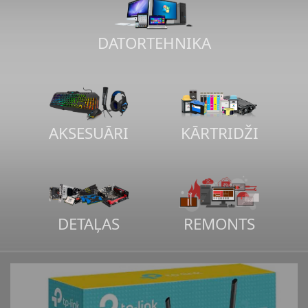
DATORTEHNIKA
AKSESUĀRI
KĀRTRIDŽI
DETAĻAS
REMONTS