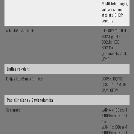
MIMO tehnoloģija,
virtuālā servera
atbalsts, DHCP
serveris
Atbilstoši standarti:
IEEE 802.11b, IEEE
802.11g, IEEE
802.1x, IEEE
802.11n
(melnraksts 2.0),
UPnP
Līnijas rekvizīti
Līnijas kodēšanas formāts:
DBPSK, DQPSK,
CCK, 64 QAM, 16
QAM, OFDM
Paplašināšana / Savienojamība
Saskarnes:
LAN: 4 x 10Base-T
/ 100Base-TX - RJ-
45
WAN: 1 x 10Base-T
/ 100Base-TX - RJ-