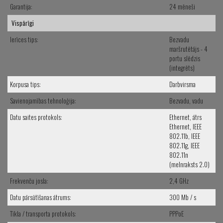
Garantija:
24 mēneši
Vispārīgi
Ierīces tips:
Bezvadu
maršrutētājs - 4
portu slēdzis
(integrēts)
Korpusa tips:
Darbvirsma
Savienojamības tehnoloģija:
Bezvadu, vadu
Datu saites protokols:
Ethernet, ātrs
Ethernet, IEEE
802.11b, IEEE
802.11g, IEEE
802.11n
(melnraksts 2.0)
Frekvenču josla:
2,4 GHz
Datu pārsūtīšanas ātrums:
300 Mb / s
Tīkla / transporta protokols:
PPPoE