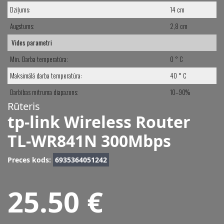
Dziļums:
14 cm
Augstums:
2,8 cm
Vides parametri
Min. Darba temperatūra:
0 ° C
Maksimālā darba temperatūra:
40 ° C
Darbības mitruma diapazons:
10–90%
Rūteris
tp-link Wireless Router
TL-WR841N 300Mbps
Preces kods:
6935364051242
25.50 €