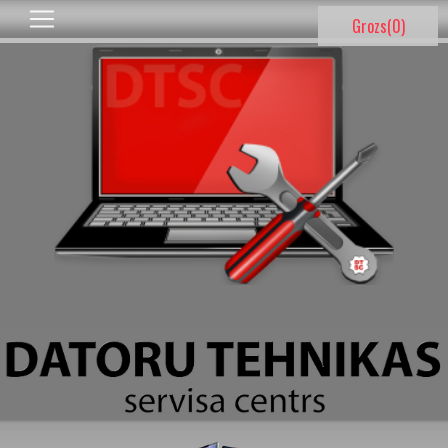
Grozs(
0
)