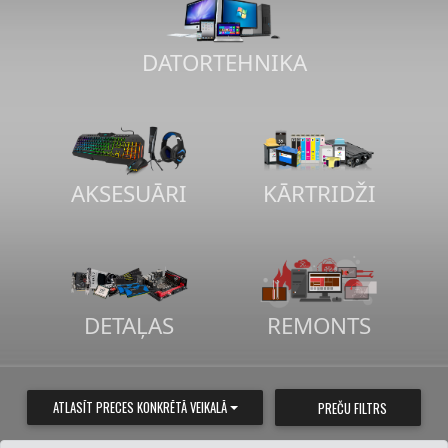
DATORTEHNIKA
AKSESUĀRI
KĀRTRIDŽI
DETAĻAS
REMONTS
ATLASĪT PRECES KONKRĒTĀ VEIKALĀ
PREČU FILTRS