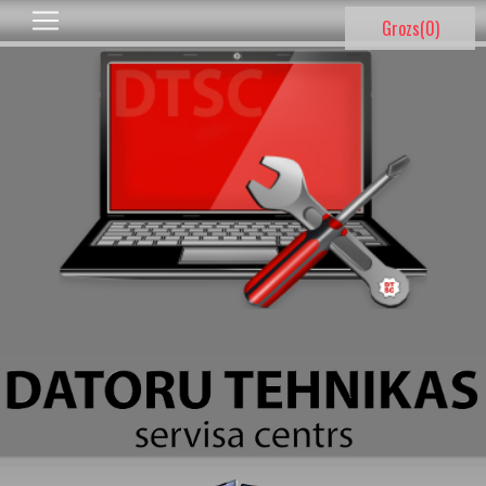
Grozs(
0
)