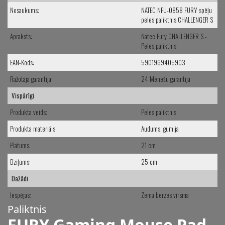
Nosaukums:
NATEC NFU-0858 FURY spēļu
peles paliktnis CHALLENGER S
Apraksts:
Natec Fury CHALLENGER S -
Peles paliktnis
EAN-Kods:
5901969405903
Ražotāja garantija:
24 Mēnešu garantija
Vispārīgi
Produkta veids:
Peles paliktnis
Produkta materiāls:
Audums, gumija
Platums:
21 cm
Dziļums:
25 cm
Dažādi
Iespējas:
Zema berzes virsma
Paliktnis
FURY Gaming Mouse Pad