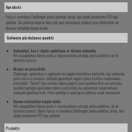
Apraksts
Furry ir izveidojis Challenger peles paliktņu sēriju, kas ideāli piemērota FPS tipa
spēlēm.
Šie paliktņi kopā ar labu peli spēj ievērojami uzlabot jūsu efektivitāti un
ātrumu virtuālajā kaujas laukā.
Galvenie pārdošanas punkti
Spilventiņš, kas ir ideāls spēlēšanai ar ātrumu sekundēs
Pat visaugstākās klases pelei ir nepieciešama izturīga peles paliktnis, lai tā
darbotos pareizi.
Ātrums un precizitāte
Challenger spilventiņi ir izgatavoti no augstas kvalitātes materiāla, kas samazina
peles berzi uz virsmas, tādējādi garantējot augstu peles kustību izsekošanas
precizitāti.
"Speed" tipa virsmas slānis padarīs jūsu kustības ātras un precīzas,
savukārt gumijas apakšējais slānis nodrošinās, ka spilventiņš nepārvietojas
vismazāk gaidītajā brīdī.
Peles paliktņi ir saderīgi ar jebkura veida sensoriem.
Dusmu izaicinātājs kaujas laukā
Pat visaugstākās klases pelei ir nepieciešams izturīgs peles paliktnis, lai tā
darbotos pareizi.
Tāpēc Fjūrijs ir izveidojis Challenger peles paliktņu sēriju, kas
ideāli piemērota FPS tipa spēlēm.
Produkts: