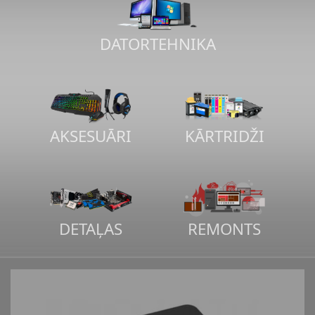
DATORTEHNIKA
AKSESUĀRI
KĀRTRIDŽI
DETAĻAS
REMONTS