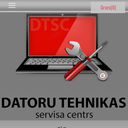
Grozs(
0
)